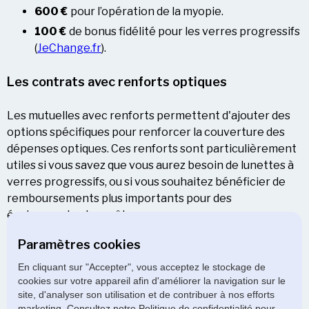
600 €
pour l’opération de la myopie.
100 €
de bonus fidélité pour les verres progressifs​
(
JeChange.fr
).
Les contrats avec renforts optiques
Les mutuelles avec renforts permettent d'ajouter des
options spécifiques pour renforcer la couverture des
dépenses optiques. Ces renforts sont particulièrement
utiles si vous savez que vous aurez besoin de lunettes à
verres progressifs, ou si vous souhaitez bénéficier de
remboursements plus importants pour des
équipements plus coûteux.
Paramètres cookies
Conclusion
: En choisissant une mutuelle optique
adaptée à vos besoins, vous pouvez réaliser des
En cliquant sur "Accepter", vous acceptez le stockage de
économies importantes sur vos dépenses de santé. Que
cookies sur votre appareil afin d'améliorer la navigation sur le
site, d'analyser son utilisation et de contribuer à nos efforts
vous optiez pour une couverture classique ou des
marketing. Consultez notre Politique de confidentialité pour