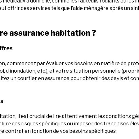
édicaux à domicile, comme les fauteuils roulants ou les lit
peut offrir des services tels que l’aide ménagère après un s
re assurance habitation ?
ffres
ion, commencez par évaluer vos besoins en matière de protec
, d’inondation, etc.), et votre situation personnelle (proprié
ltez un courtier en assurance pour obtenir des devis et com
es
tion, il est crucial de lire attentivement les conditions gén
lure des risques spécifiques ou imposer des franchises él
re contrat en fonction de vos besoins spécifiques.