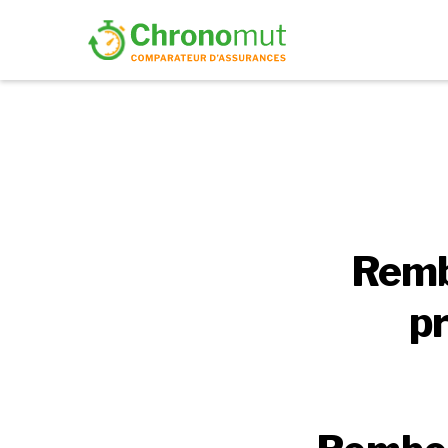
Remb
pr