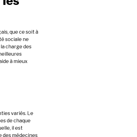
 les
is, que ce soit à
ité sociale ne
 la charge des
meilleures
aide à mieux
ies variés. Le
ues de chaque
le, il est
ge des médecines