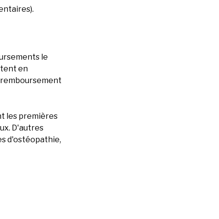
entaires).
oursements le
ntent en
 de remboursement
ent les premières
ux. D'autres
s d'ostéopathie,