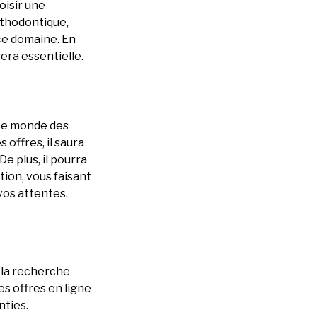
oisir une
rthodontique,
ce domaine. En
era essentielle.
ste monde des
offres, il saura
e plus, il pourra
ion, vous faisant
vos attentes.
 la recherche
es offres en ligne
nties.