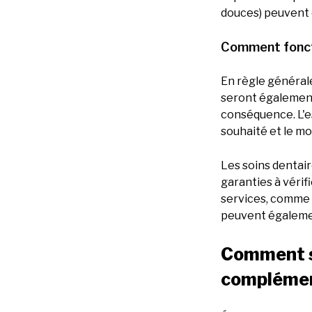
douces) peuvent ê
Comment fonct
En règle générale
seront également
conséquence. L'e
souhaité et le mo
Les soins dentair
garanties à véri
services, comme 
peuvent égalemen
Comment s'
complémen